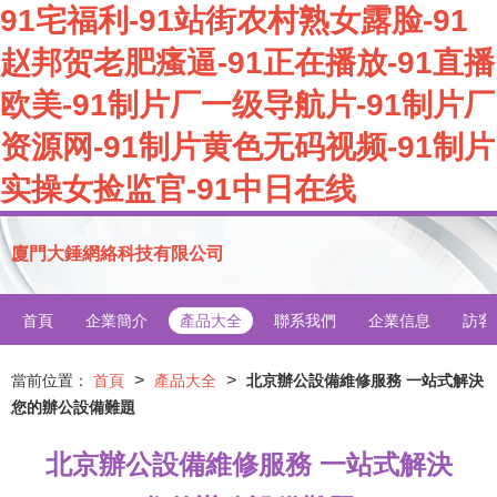
91宅福利-91站街农村熟女露脸-91
赵邦贺老肥瘙逼-91正在播放-91直播
欧美-91制片厂一级导航片-91制片厂
资源网-91制片黄色无码视频-91制片
实操女捡监官-91中日在线
廈門大錘網絡科技有限公司
首頁
企業簡介
產品大全
聯系我們
企業信息
訪客
>
>
當前位置：
首頁
產品大全
北京辦公設備維修服務 一站式解決
您的辦公設備難題
北京辦公設備維修服務 一站式解決